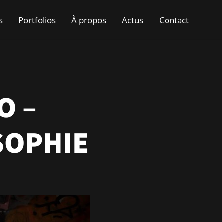
s
Portfolios
À propos
Actus
Contact
O –
SOPHIE