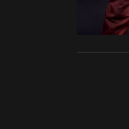
WeBmaliN.Ch | Photographe
© 2025.