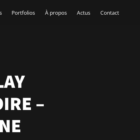
s
Portfolios
À propos
Actus
Contact
LAY
IRE –
INE