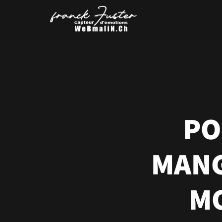
PO
MANG
MO