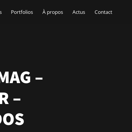
s
Portfolios
À propos
Actus
Contact
MAG –
R –
DOS