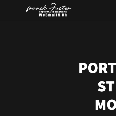
PORT
ST
MO