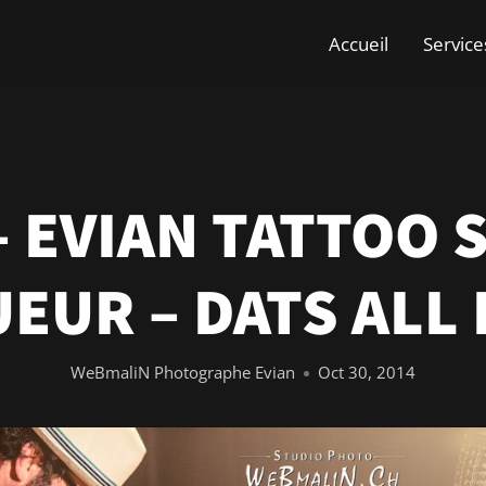
Accueil
Service
– EVIAN TATTOO 
EUR – DATS ALL
WeBmaliN Photographe Evian
Oct 30, 2014