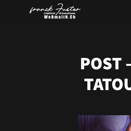
POST 
TATOU