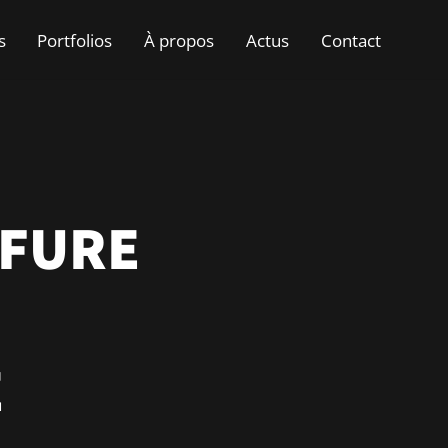
s
Portfolios
À propos
Actus
Contact
FFURE
E