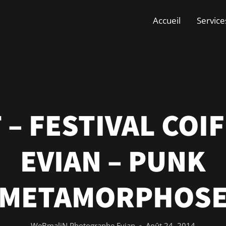
Accueil
Service
 – FESTIVAL COI
EVIAN – PUNK
METAMORPHOS
WeBmaliN Photographe Evian
Août 24, 2014