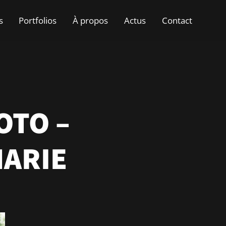
s
Portfolios
À propos
Actus
Contact
OTO –
MARIE