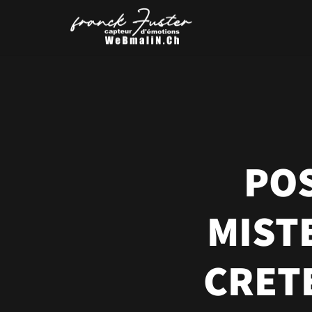
POS
MIST
CRETE