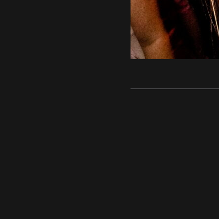
WeBmaliN.Ch | Photographe
© 2025.