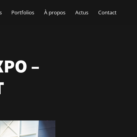
s
Portfolios
À propos
Actus
Contact
XPO –
T