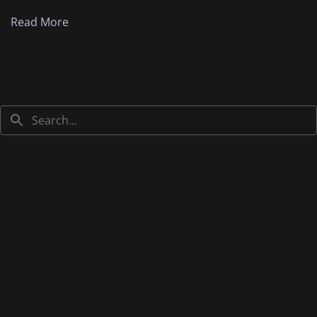
Read More
WeBmaliN.Ch | Photographe
© 2025.